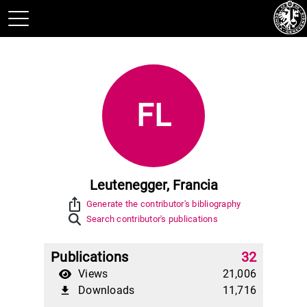
FL
Leutenegger, Francia
ios_share
Generate the contributor's bibliography
Search contributor's publications
Publications
32
Views
21,006
Downloads
11,716
file_download