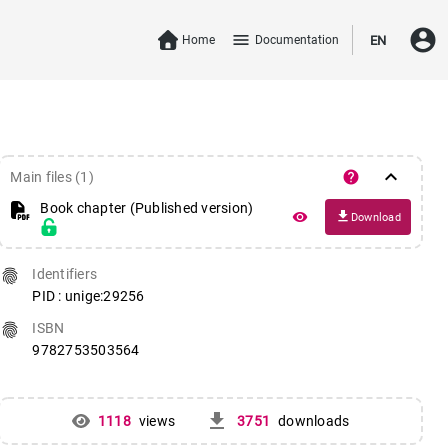
account_circle
menu
Home
Documentation
EN
keyboard_arrow_down
help
Main files (1)
Book chapter (Published version)
file_download
remove_red_eye
Download
fingerprint
Identifiers
PID : unige:29256
fingerprint
ISBN
9782753503564
get_app
1118
views
3751
downloads