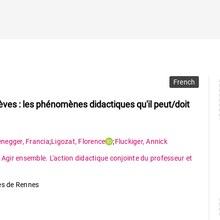
French
èves : les phénomènes didactiques qu'il peut/doit
enegger
,
Francia
;
Ligozat
,
Florence
;
Fluckiger
,
Annick
,
Agir ensemble. L'action didactique conjointe du professeur et
res de Rennes