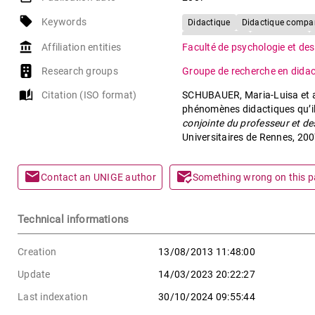
local_offer
Keywords
Didactique
Didactique compa
Chronogenèse
Topogenèse
account_balance
Affiliation entities
Faculté de psychologie et des
Research groups
Groupe de recherche en dida
auto_stories
Citation (ISO format)
SCHUBAUER, Maria-Luisa et al.
phénomènes didactiques qu’il 
conjointe du professeur et de
Universitaires de Rennes, 200
mail
mark_email_read
Contact an UNIGE author
Something wrong on this 
Technical informations
Creation
13/08/2013 11:48:00
Update
14/03/2023 20:22:27
Last indexation
30/10/2024 09:55:44