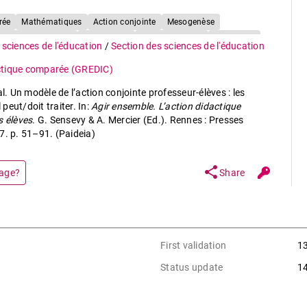
rée
Mathématiques
Action conjointe
Mesogenèse
Contrat didactique
Course à 20
Pratique sociale
Expérience
 sciences de l'éducation
/
Section des sciences de l'éducation
ctique comparée (GREDIC)
 Un modèle de l’action conjointe professeur-élèves : les
peut/doit traiter. In:
Agir ensemble. L’action didactique
s élèves
. G. Sensevy & A. Mercier (Ed.). Rennes : Presses
7. p. 51–91. (Paideia)
share
page?
Share
First validation
1
Status update
1