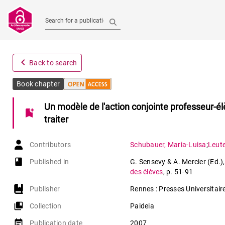
Search for a publication
navigate_before
Back to search
Book chapter
Un modèle de l'action conjointe professeur-él
bookmark_add
traiter
Contributors
Schubauer
,
Maria-Luisa
;
Leut
book-open
Published in
G. Sensevy & A. Mercier (Ed.)
des élèves
,
p. 51-91
Publisher
Rennes : Presses Universitai
collections_bookmark
Collection
Paideia
event_note
Publication date
2007