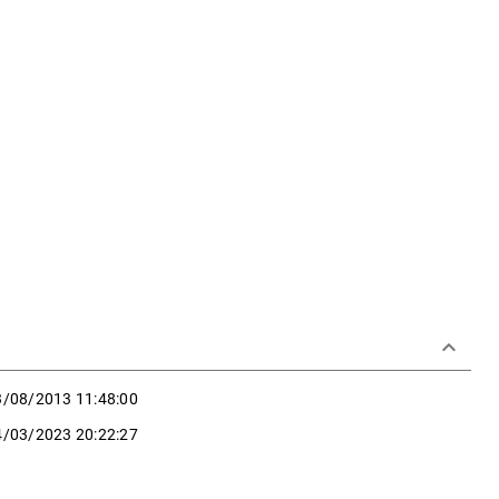
keyboard_arrow_down
3/08/2013 11:48:00
4/03/2023 20:22:27