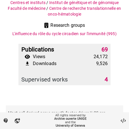
Centres et instituts
/
Institut de génétique et de génomique
Faculté de médecine
/
Centre de recherche translationnelle en
onco-hématologie
Research groups
L'influence du rôle du cycle circadien sur l'immunité
(995)
Publications
69
Views
24,172
Downloads
9,526
file_download
Supervised works
4
Mast-cell derived nerve growth factor drives ILC2 pro-
All rights reserved by
tumoral functions in bladder cancer
Archive ouverte UNIGE
contact_support
vpn_lock
and the
University of Geneva