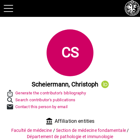
CS
Scheiermann, Christoph
ios_share
Generate the contributor's bibliography
Search contributor's publications
mail
Contact this person by email
account_balance
Affiliation entities
Faculté de médecine
/
Section de médecine fondamentale
/
Département de pathologie et immunologie