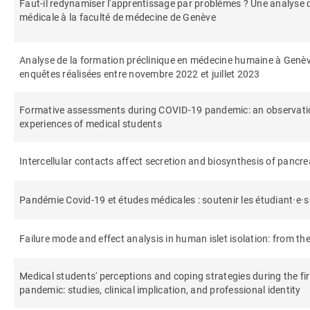
Faut-il redynamiser l'apprentissage par problèmes ? Une analyse 
médicale à la faculté de médecine de Genève
Analyse de la formation préclinique en médecine humaine à Genè
enquêtes réalisées entre novembre 2022 et juillet 2023
Formative assessments during COVID-19 pandemic: an observati
experiences of medical students
Intercellular contacts affect secretion and biosynthesis of pancreat
Pandémie Covid-19 et études médicales : soutenir les étudiant·e·s 
Failure mode and effect analysis in human islet isolation: from the 
Medical students' perceptions and coping strategies during the f
pandemic: studies, clinical implication, and professional identity