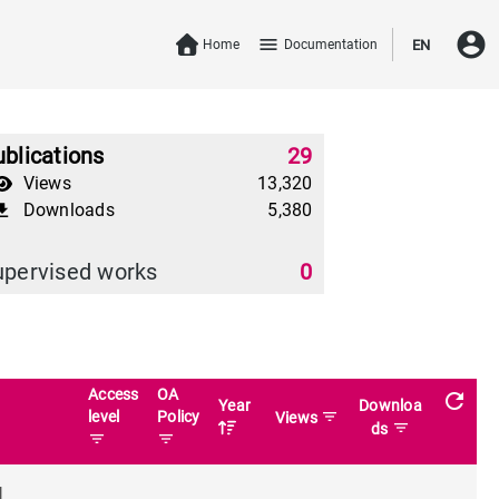
account_circle
menu
Home
Documentation
EN
blications
29
Views
13,320
Downloads
5,380
download
upervised works
0
Access
OA
refresh
Year
Downloa
level
Policy
filter_list
Views
filter_list
ds
filter_list
filter_list
l