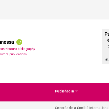
Pu
Vanessa
file_
ontributor's bibliography
utor's publications
S
filter_list
Published in
Congrès de la Société Internationa