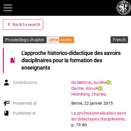
navigate_before
Back to search
Proceedings chapter
French
L'approche historico-didactique des savoirs
bookmark_add
disciplinaires pour la formation des
enseignants
Contributors
De Mestral
,
Aurélie
;
Darme
,
Anouk
;
Heimberg
,
Charles
;
Monnier-Silva
,
Anne
;
Presented at
Berne
,
22 janvier 2015
Catherine
Rouiller
,
Viviane
;
book-open
Published in
La professionnalisation dans
Schneuwly
,
Bernard
les didactiques disciplinaires
,
p. 79-80