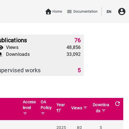
account_circle
menu
Home
Documentation
EN
blications
76
Views
48,856
Downloads
33,092
download
upervised works
5
Access
OA
refresh
Year
Downloa
level
Policy
filter_list
Views
filter_list
ds
filter_list
filter_list
2025
80
5