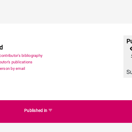
Pu
id
file_
ontributor's bibliography
utor's publications
person by email
S
filter_list
Published in