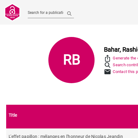
Search for a publication
Bahar, Rash
RB
ios_share
Generate the c
Search contrib
mail
Contact this 
Title
L'effet papillon : mélanges en l'honneur de Nicolas Jeandin