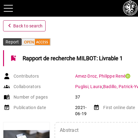
navigate_before
Back to search
Report
bookmark_add
Rapport de recherche MILBOT: Livrable 1
Contributors
Amez-Droz
,
Philippe René
groups
Collaborators
Puglisi
,
Laura
;
Badillo
,
Patrick-Y
auto_stories
Number of pages
37
event_note
event_note
Publication date
2021-
First online date
06-19
Abstract