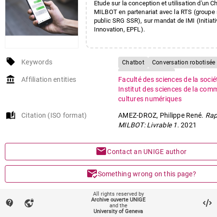
Etude sur la conception et utilisation d'un
MILBOT en partenariat avec la RTS (groupe
public SRG SSR), sur mandat de IMI (Initiat
Innovation, EPFL).
local_offer
Keywords
Chatbot
Conversation robotisée
Jeunes audiences
account_balance
Affiliation entities
Faculté des sciences de la soci
Institut des sciences de la com
cultures numériques
auto_stories
Citation (ISO format)
AMEZ-DROZ, Philippe René.
Rap
MILBOT: Livrable 1
. 2021
mail
Contact an UNIGE author
mark_email_read
Something wrong on this page?
share
All rights reserved by
Share
Archive ouverte UNIGE
contact_support
vpn_lock
and the
University of Geneva