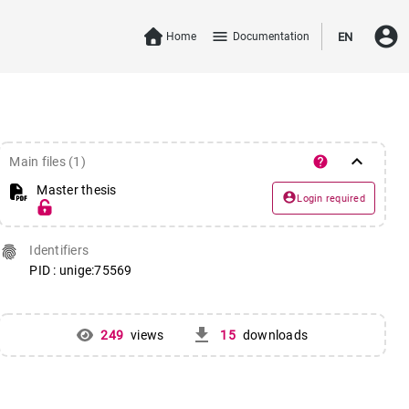
account_circle
menu
Home
Documentation
EN
keyboard_arrow_down
help
Main files (1)
Master thesis
account_circle
Login required
fingerprint
Identifiers
PID : unige:75569
get_app
249
views
15
downloads