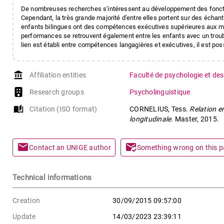
De nombreuses recherches s'intéressent au développement des fonction
Cependant, la très grande majorité d'entre elles portent sur des échanti
enfants bilingues ont des compétences exécutives supérieures aux m
performances se retrouvent également entre les enfants avec un troubl
lien est établi entre compétences langagières et exécutives, il est pos
account_balance
Affiliation entities
Faculté de psychologie et des
Research groups
Psycholinguistique
auto_stories
Citation (ISO format)
CORNELIUS, Tess.
Relation e
longitudinale
. Master, 2015.
mail
mark_email_read
Contact an UNIGE author
Something wrong on this 
Technical informations
Creation
30/09/2015 09:57:00
Update
14/03/2023 23:39:11