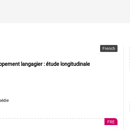
French
ppement langagier : étude longitudinale
pédie
FRE