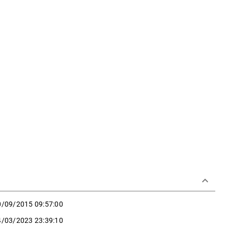
keyboard_arrow_down
0/09/2015 09:57:00
4/03/2023 23:39:10