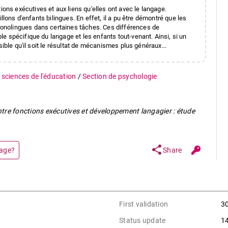
s exécutives et aux liens qu'elles ont avec le langage.
llons d'enfants bilingues. En effet, il a pu être démontré que les
onolingues dans certaines tâches. Ces différences de
e spécifique du langage et les enfants tout-venant. Ainsi, si un
sible qu'il soit le résultat de mécanismes plus généraux...
 sciences de l'éducation
/
Section de psychologie
ntre fonctions exécutives et développement langagier : étude
share
page?
Share
First validation
3
Status update
1