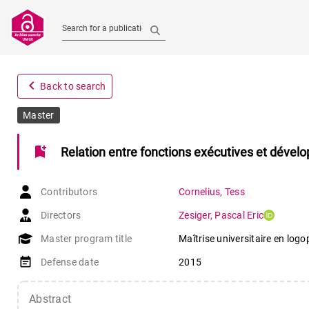
Search for a publication
navigate_before
Back to search
Master
bookmark_add
Relation entre fonctions exécutives et dévelo
Contributors
Cornelius
,
Tess
Directors
Zesiger
,
Pascal Eric
Master program title
Maîtrise universitaire en logo
event_note
Defense date
2015
Abstract