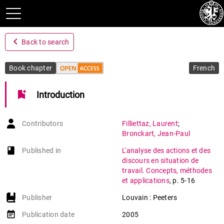
navigate_before
Back to search
Book chapter
French
bookmark_add
Introduction
Contributors
Filliettaz
,
Laurent
;
Bronckart
,
Jean-Paul
book-open
Published in
L'analyse des actions et des
discours en situation de
travail. Concepts, méthodes
et applications
,
p. 5-16
Publisher
Louvain : Peeters
event_note
Publication date
2005