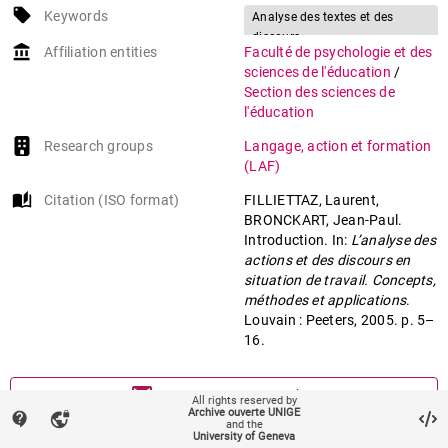
local_offer
Keywords
Analyse des textes et des
discours
account_balance
Affiliation entities
Faculté de psychologie et des
Analyse de l'action
sciences de l'éducation
/
Section des sciences de
l'éducation
Research groups
Langage, action et formation
(LAF)
auto_stories
Citation (ISO format)
FILLIETTAZ, Laurent,
BRONCKART, Jean-Paul.
Introduction. In:
L’analyse des
actions et des discours en
situation de travail. Concepts,
méthodes et applications
.
Louvain : Peeters, 2005. p. 5–
16.
mail
Contact an UNIGE author
All rights reserved by
Archive ouverte UNIGE
contact_support
vpn_lock
and the
mark_email_read
University of Geneva
Something wrong on this page?