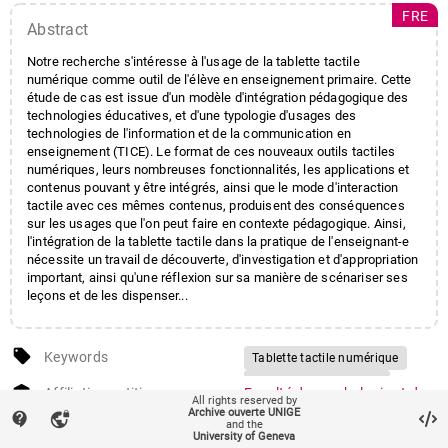
FRE
Abstract
Notre recherche s'intéresse à l'usage de la tablette tactile
numérique comme outil de l'élève en enseignement primaire. Cette
étude de cas est issue d'un modèle d'intégration pédagogique des
technologies éducatives, et d'une typologie d'usages des
technologies de l'information et de la communication en
enseignement (TICE). Le format de ces nouveaux outils tactiles
numériques, leurs nombreuses fonctionnalités, les applications et
contenus pouvant y être intégrés, ainsi que le mode d'interaction
tactile avec ces mêmes contenus, produisent des conséquences
sur les usages que l'on peut faire en contexte pédagogique. Ainsi,
l'intégration de la tablette tactile dans la pratique de l'enseignant-e
nécessite un travail de découverte, d'investigation et d'appropriation
important, ainsi qu'une réflexion sur sa manière de scénariser ses
leçons et de les dispenser...
local_offer
Keywords
Tablette tactile numérique
Enseignement primaire
account_balance
Affiliation entities
Faculté de psychologie et des
All rights reserved by
Usages pédagogique des TICE
sciences de l'éducation
/
Archive ouverte UNIGE
contact_support
vpn_lock
and the
Intégration pédagogique des
Technologies de formation et
University of Geneva