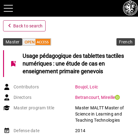
navigate_before
Back to search
Master
French
Usage pédagogique des tablettes tactiles
bookmark_add
numériques : une étude de cas en
enseignement primaire genevois
Contributors
Boujol
,
Loïc
Directors
Betrancourt
,
Mireille
Master program title
Master MALTT Master of
Science in Learning and
Teaching Technologies
event_note
Defense date
2014