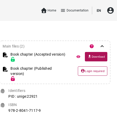
account_circle
menu
Home
Documentation
EN
keyboard_arrow_down
help
Main files (2)
Book chapter (Accepted version)
file_download
remove_red_eye
Download
Book chapter (Published
account_circle
Login required
version)
fingerprint
Identifiers
PID : unige:22921
fingerprint
ISBN
978-2-8041-7117-9