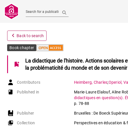
Search for a publication
navigate_before
Back to search
Book chapter
La didactique de l'histoire. Actions scolaires e
bookmark_add
la problématicité du monde et de son devenir
Contributors
Heimberg
,
Charles
;
Operiol
,
Va
book-open
Published in
Marie-Laure Elalouf, Aline Ro
didactiques en question(s). Ét
p. 78-88
Publisher
Bruxelles : De Boeck Supérieu
collections_bookmark
Collection
Perspectives en éducation & 