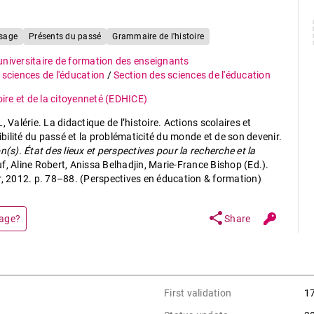
sage
Présents du passé
Grammaire de l'histoire
 universitaire de formation des enseignants
 sciences de l'éducation
/
Section des sciences de l'éducation
oire et de la citoyenneté (EDHICE)
alérie. La didactique de l’histoire. Actions scolaires et
gibilité du passé et la problématicité du monde et de son devenir.
(s). État des lieux et perspectives pour la recherche et la
uf, Aline Robert, Anissa Belhadjin, Marie-France Bishop (Ed.).
r, 2012. p. 78–88. (Perspectives en éducation & formation)
share
page?
Share
First validation
1