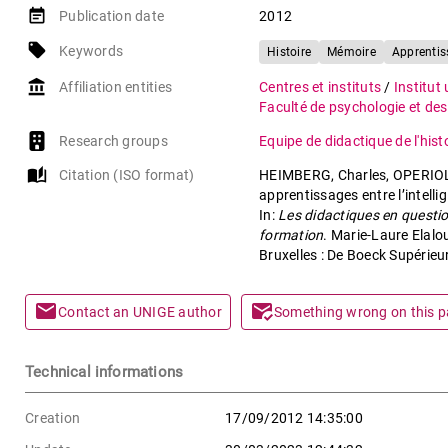
event_note
Publication date
2012
local_offer
Keywords
Histoire
Mémoire
Apprentis
account_balance
Affiliation entities
Centres et instituts
/
Institut
Faculté de psychologie et des
Research groups
Equipe de didactique de l'hist
auto_stories
Citation (ISO format)
HEIMBERG, Charles, OPERIOL, V
apprentissages entre l’intelli
In:
Les didactiques en question
formation
. Marie-Laure Elalo
Bruxelles : De Boeck Supérieu
mail
mark_email_read
Contact an UNIGE author
Something wrong on this 
Technical informations
Creation
17/09/2012 14:35:00