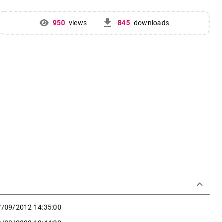
get_app
950
views
845
downloads
keyboard_arrow_down
7/09/2012 14:35:00