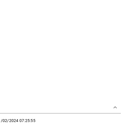
keyboard_arrow_down
1/02/2024 07:25:55