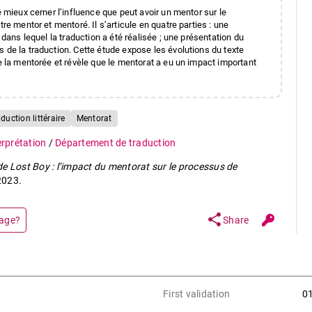
e mieux cerner l’influence que peut avoir un mentor sur le
re mentor et mentoré. Il s’articule en quatre parties : une
 dans lequel la traduction a été réalisée ; une présentation du
 de la traduction. Cette étude expose les évolutions du texte
de la mentorée et révèle que le mentorat a eu un impact important
duction littéraire
Mentorat
terprétation
/
Département de traduction
de
Lost Boy
: l’impact du mentorat sur le processus de
2023.
share
page?
Share
First validation
0