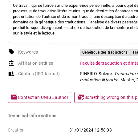
Ce travail, qui se fonde sur une expérience personnelle, a pour objet d
processus de traduction littéraire ainsi que de décrire les échanges ent
présentation de l’autrice et du roman traduit ; une description du cadre
domaine de la génétique des traductions ; l’analyse de divers passages
produit lorsque divergeaient les choix de traduction de la mentore et 
sur le style et le lexique.
local_offer
Keywords
Génétique des traductions
Tra
account_balance
Affiliation entities
Faculté de traduction et d'in
auto_stories
Citation (ISO format)
PINEIRO, Solène.
Traduction 
traduction littéraire
. Master, 
mail
mark_email_read
Contact an UNIGE author
Something wrong on this 
Technical informations
Creation
31/01/2024 12:58:08