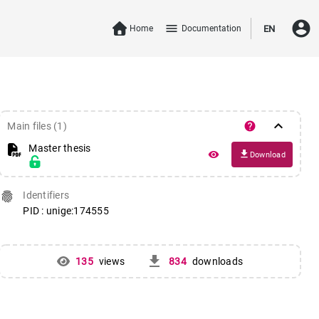
account_circle
menu
Home
Documentation
EN
keyboard_arrow_down
help
Main files (1)
Master thesis
file_download
remove_red_eye
Download
fingerprint
Identifiers
PID : unige:174555
get_app
135
views
834
downloads