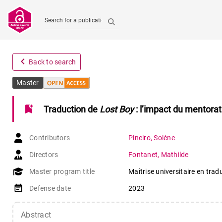
Search for a publication
navigate_before
Back to search
Master
bookmark_add
Traduction de
Lost Boy
: l’impact du mentorat
Contributors
Pineiro
,
Solène
Directors
Fontanet
,
Mathilde
Master program title
Maîtrise universitaire en trad
event_note
Defense date
2023
Abstract