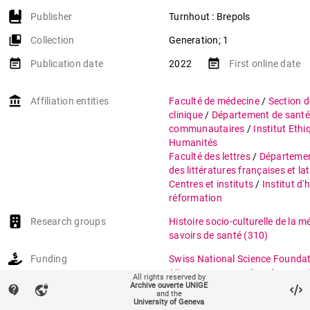
Publisher
Turnhout : Brepols
collections_bookmark
Collection
Generation; 1
event_note
event_note
Publication date
2022
First online date
account_balance
Affiliation entities
Faculté de médecine
/
Section 
clinique
/
Département de santé
communautaires
/
Institut Ethi
Humanités
Faculté des lettres
/
Départemen
des littératures françaises et l
Centres et instituts
/
Institut d'h
réformation
Research groups
Histoire socio-culturelle de la m
savoirs de santé
(310)
Funding
Swiss National Science Founda
History: a crosscultural researc
All rights reserved by
Archive ouverte UNIGE
practices, representations of b
contact_support
vpn_lock
and the
politics of maternity in a Euro
University of Geneva