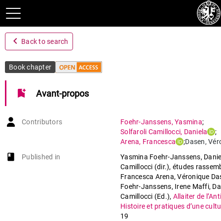
navigate_before
Back to search
Book chapter
bookmark_add
Avant-propos
Contributors
Foehr-Janssens
,
Yasmina
;
Solfaroli Camillocci
,
Daniela
;
Arena
,
Francesca
;
Dasen
,
Vér
book-open
Published in
Yasmina Foehr-Janssens, Daniel
Camillocci (dir.), études rassem
Francesca Arena, Véronique Da
Foehr-Janssens, Irene Maffi, Dan
Camillocci (Ed.)
,
Allaiter de l’An
Histoire et pratiques d’une cult
19