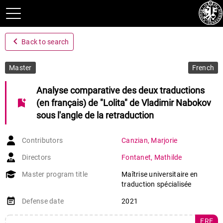
navigate_before
Back to search
Master
French
Analyse comparative des deux traductions
bookmark_add
(en français) de "Lolita" de Vladimir Nabokov
sous l'angle de la retraduction
Contributors
Canzian
,
Marjorie
Directors
Fontanet
,
Mathilde
Master program title
Maîtrise universitaire en
traduction spécialisée
event_note
Defense date
2021
FRE