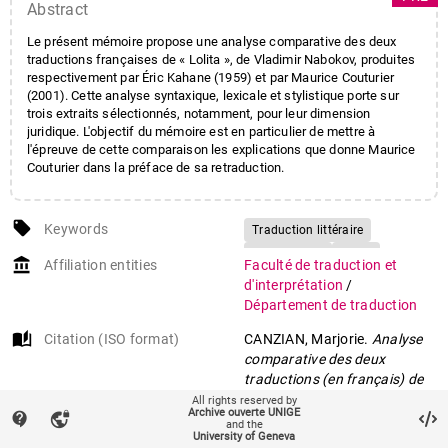
Abstract
Le présent mémoire propose une analyse comparative des deux
traductions françaises de « Lolita », de Vladimir Nabokov, produites
respectivement par Éric Kahane (1959) et par Maurice Couturier
(2001). Cette analyse syntaxique, lexicale et stylistique porte sur
trois extraits sélectionnés, notamment, pour leur dimension
juridique. L'objectif du mémoire est en particulier de mettre à
l'épreuve de cette comparaison les explications que donne Maurice
Couturier dans la préface de sa retraduction.
local_offer
Keywords
Traduction littéraire
Retraduction
Lolita
account_balance
Affiliation entities
Faculté de traduction et
Nabokov
d'interprétation
/
Critique des traductions
Département de traduction
auto_stories
Citation (ISO format)
CANZIAN, Marjorie.
Analyse
comparative des deux
traductions (en français) de
‘Lolita’ de Vladimir Nabokov
All rights reserved by
Archive ouverte UNIGE
contact_support
vpn_lock
sous l’angle de la
and the
University of Geneva
retraduction
. Master, 2021.