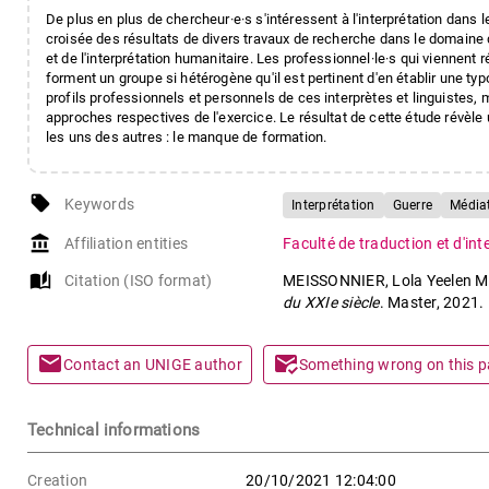
De plus en plus de chercheur·e·s s'intéressent à l'interprétation dans
croisée des résultats de divers travaux de recherche dans le domaine de l
et de l'interprétation humanitaire. Les professionnel·le·s qui viennent
forment un groupe si hétérogène qu'il est pertinent d'en établir une ty
profils professionnels et personnels de ces interprètes et linguistes,
approches respectives de l'exercice. Le résultat de cette étude révèl
les uns des autres : le manque de formation.
local_offer
Keywords
Interprétation
Guerre
Médiat
account_balance
Affiliation entities
Faculté de traduction et d'in
auto_stories
Citation (ISO format)
MEISSONNIER, Lola Yeelen 
du XXIe siècle
. Master, 2021.
mail
mark_email_read
Contact an UNIGE author
Something wrong on this 
Technical informations
Creation
20/10/2021 12:04:00