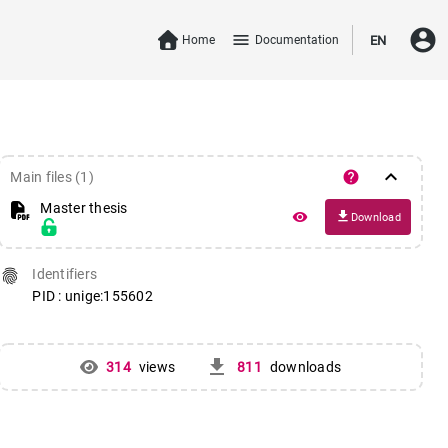
account_circle
menu
Home
Documentation
EN
keyboard_arrow_down
help
Main files (1)
Master thesis
file_download
remove_red_eye
Download
fingerprint
Identifiers
PID : unige:155602
get_app
314
views
811
downloads