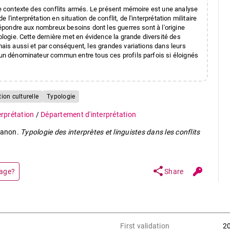
 le contexte des conflits armés. Le présent mémoire est une analyse
'interprétation en situation de conflit, de l'interprétation militaire
 répondre aux nombreux besoins dont les guerres sont à l'origine
pologie. Cette dernière met en évidence la grande diversité des
 mais aussi et par conséquent, les grandes variations dans leurs
e un dénominateur commun entre tous ces profils parfois si éloignés
ion culturelle
Typologie
terprétation
/
Département d'interprétation
Manon.
Typologie des interprètes et linguistes dans les conflits
share
page?
Share
First validation
2