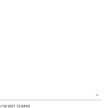
keyboard_arrow_down
0/10/2021 12:04:00