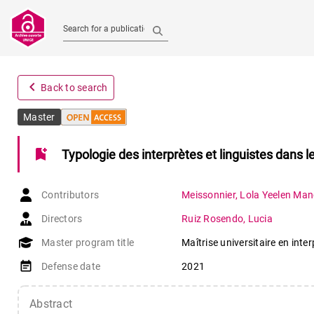
Search for a publication
navigate_before
Back to search
Master
bookmark_add
Typologie des interprètes et linguistes dans le
Contributors
Meissonnier
,
Lola Yeelen Ma
Directors
Ruiz Rosendo
,
Lucia
Master program title
Maîtrise universitaire en inte
event_note
Defense date
2021
Abstract