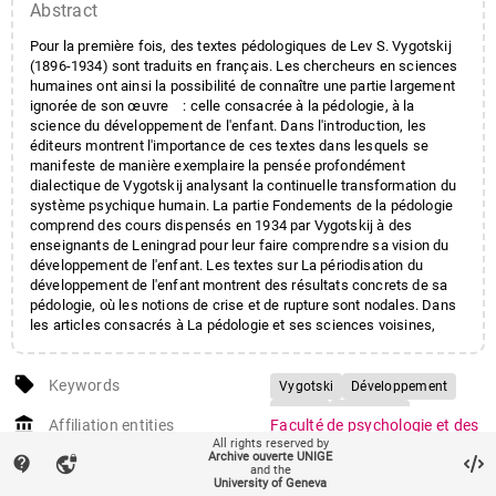
Abstract
Pour la première fois, des textes pédologiques de Lev S. Vygotskij
(1896-1934) sont traduits en français. Les chercheurs en sciences
humaines ont ainsi la possibilité de connaître une partie largement
ignorée de son œuvre : celle consacrée à la pédologie, à la
science du développement de l'enfant. Dans l'introduction, les
éditeurs montrent l'importance de ces textes dans lesquels se
manifeste de manière exemplaire la pensée profondément
dialectique de Vygotskij analysant la continuelle transformation du
système psychique humain. La partie Fondements de la pédologie
comprend des cours dispensés en 1934 par Vygotskij à des
enseignants de Leningrad pour leur faire comprendre sa vision du
développement de l'enfant. Les textes sur La périodisation du
développement de l'enfant montrent des résultats concrets de sa
pédologie, où les notions de crise et de rupture sont nodales. Dans
les articles consacrés à La pédologie et ses sciences voisines,
Vygotskij détermine la spécificité de l'approche pédologique du
développement de l'enfant, comparée notamment à la psychologie
local_offer
et la pédagogie. Un ouvrage indispensable pour toute personne qui
Keywords
Vygotski
Développement
aspire à connaître dans toute sa diversité l'œuvre de ce grand
Enfant
Pédologie
account_balance
scientifique.
Affiliation entities
Faculté de psychologie et des
All rights reserved by
sciences de l'éducation
/
Archive ouverte UNIGE
contact_support
vpn_lock
Section des sciences de
and the
University of Geneva
l'éducation