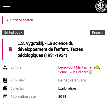
navigate_before
Back to search
Edited book
French
L.S. Vygotskij. - La science du
bookmark_add
développement de l'enfant. Textes
pédologiques (1931-1934)
Editors
Leopoldoff Martin
,
Irène
;
Schneuwly
,
Bernard
Publisher
Berne : Peter Lang
collections_bookmark
Collection
Exploration
event_note
Publication date
2018