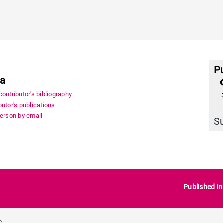
Pu
na
file_
ontributor's bibliography
utor's publications
person by email
S
Published i
e