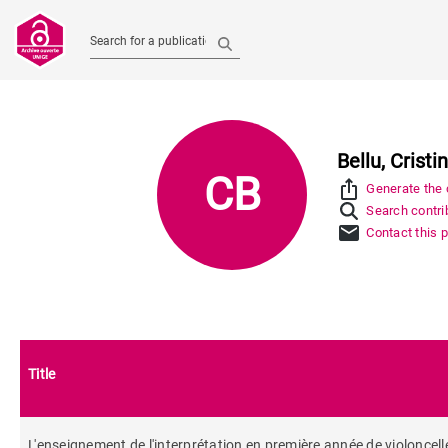
Search for a publication
Bellu, Cristi
CB
ios_share
Generate the c
Search contrib
mail
Contact this 
Title
L'enseignement de l'interprétation en première année de violoncell