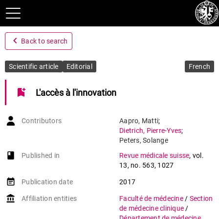
navigate_before
Back to search
Scientific article
Editorial
French
bookmark_add
L'accès à l'innovation
Contributors
Aapro
,
Matti
;
Dietrich
,
Pierre-Yves
;
Peters
,
Solange
book-open
Published in
Revue médicale suisse
,
vol.
13
,
no. 563
,
1027
event_note
Publication date
2017
account_balance
Affiliation entities
Faculté de médecine
/
Section
de médecine clinique
/
Département de médecine