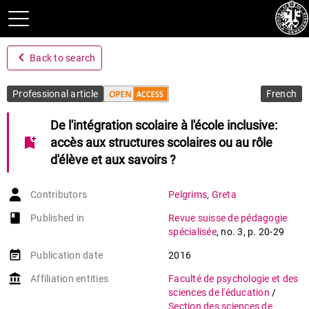
navigate_before
Back to search
Professional article
French
De l'intégration scolaire à l'école inclusive:
bookmark_add
accès aux structures scolaires ou au rôle
d'élève et aux savoirs ?
Contributors
Pelgrims
,
Greta
book-open
Published in
Revue suisse de pédagogie
spécialisée
,
no. 3
,
p. 20-29
event_note
Publication date
2016
account_balance
Affiliation entities
Faculté de psychologie et des
sciences de l'éducation
/
Section des sciences de