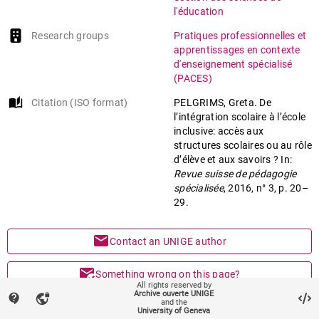
l'éducation
Research groups
Pratiques professionnelles et
apprentissages en contexte
d'enseignement spécialisé
(PACES)
auto_stories
Citation (ISO format)
PELGRIMS, Greta. De
l’intégration scolaire à l’école
inclusive: accès aux
structures scolaires ou au rôle
d’élève et aux savoirs ? In:
Revue suisse de pédagogie
spécialisée
, 2016, n° 3, p. 20–
29.
mail
Contact an UNIGE author
mark_email_read
Something wrong on this page?
All rights reserved by
Archive ouverte UNIGE
contact_support
vpn_lock
and the
share
Share
University of Geneva