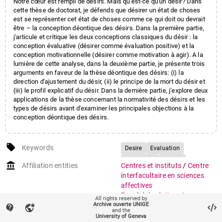
Notre cœur est rempli de désirs. Mais qu'est-ce qu'un désir? Dans
cette thèse de doctorat, je défends que désirer un état de choses
est se représenter cet état de choses comme ce qui doit ou devrait
être – la conception déontique des désirs. Dans la première partie,
j'articule et critique les deux conceptions classiques du désir : la
conception évaluative (désirer comme évaluation positive) et la
conception motivationnelle (désirer comme motivation à agir). A la
lumière de cette analyse, dans la deuxième partie, je présente trois
arguments en faveur de la thèse déontique des désirs: (i) la
direction d'ajustement du désir, (ii) le principe de la mort du désir et
(iii) le profil explicatif du désir. Dans la dernière partie, j'explore deux
applications de la thèse concernant la normativité des désirs et les
types de désirs avant d'examiner les principales objections à la
conception déontique des désirs.
local_offer
Keywords
Desire
Evaluation
Motivation
Norms
account_balance
Affiliation entities
Centres et instituts
/
Centre
, ought-to-be
Direction of fit
interfacultaire en sciences
Death of desire
affectives
Faculté des lettres
/
Desire explanation
Caprice
All rights reserved by
Archive ouverte UNIGE
Département de philosophie
contact_support
vpn_lock
Hope
and the
University of Geneva