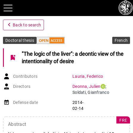
navigate_before
Back to search
Doctoral thesis
French
"The logic of the liver": a deontic view of the
bookmark_add
intentionality of desire
Contributors
Lauria
,
Federico
Directors
Deonna
,
Julien
;
Soldati
,
Gianfranco
event_note
Defense date
2014-
02-14
FRE
Abstract