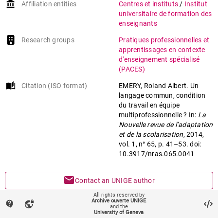
account_balance
Affiliation entities
Centres et instituts
/
Institut
Enseignement spécialisé
universitaire de formation des
Institution médico-
enseignants
pédagogique
Research groups
Pratiques professionnelles et
Langage
apprentissages en contexte
Statut professionnel
d'enseignement spécialisé
(PACES)
auto_stories
Citation (ISO format)
EMERY, Roland Albert. Un
langage commun, condition
du travail en équipe
multiprofessionnelle ? In:
La
Nouvelle revue de l’adaptation
et de la scolarisation
, 2014,
vol. 1, n° 65, p. 41–53. doi:
10.3917/nras.065.0041
mail
Contact an UNIGE author
All rights reserved by
mark_email_read
Archive ouverte UNIGE
contact_support
vpn_lock
Something wrong on this page?
and the
University of Geneva