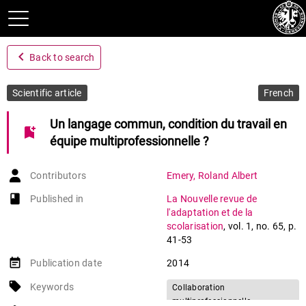
navigate_before
Back to search
Scientific article
French
Un langage commun, condition du travail en
bookmark_add
équipe multiprofessionnelle ?
Contributors
Emery
,
Roland Albert
book-open
Published in
La Nouvelle revue de
l'adaptation et de la
scolarisation
,
vol. 1
,
no. 65
,
p.
41-53
event_note
Publication date
2014
local_offer
Keywords
Collaboration
multiprofessionnelle