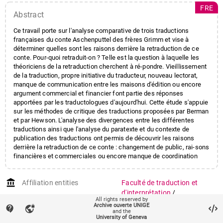
FRE
Abstract
Ce travail porte sur l'analyse comparative de trois traductions
françaises du conte Aschenputtel des frères Grimm et vise à
déterminer quelles sont les raisons derrière la retraduction de ce
conte. Pour-quoi retraduit-on ? Telle est la question à laquelle les
théoriciens de la retraduction cherchent à ré-pondre. Vieillissement
de la traduction, propre initiative du traducteur, nouveau lectorat,
manque de communication entre les maisons d'édition ou encore
argument commercial et financier font partie des réponses
apportées par les traductologues d'aujourd'hui. Cette étude s'appuie
sur les méthodes de critique des traductions proposées par Berman
et par Hewson. L'analyse des divergences entre les différentes
traductions ainsi que l'analyse du paratexte et du contexte de
publication des traductions ont permis de découvrir les raisons
derrière la retraduction de ce conte : changement de public, rai-sons
financières et commerciales ou encore manque de coordination
entre les maisons d'édition.
account_balance
Affiliation entities
Faculté de traduction et
d'interprétation
/
All rights reserved by
Département de traduction
Archive ouverte UNIGE
contact_support
vpn_lock
and the
University of Geneva
auto_stories
Citation (ISO format)
SEMPERE, Marion.
Cendrillon