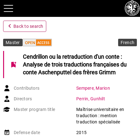
navigate_before
Back to search
Master
French
Cendrillon ou la retraduction d'un conte :
bookmark_add
Analyse de trois traductions françaises du
conte Aschenputtel des frères Grimm
Contributors
Sempere
,
Marion
Directors
Perrin
,
Gunhilt
Master program title
Maîtrise universitaire en
traduction : mention
traduction spécialisée
event_note
Defense date
2015