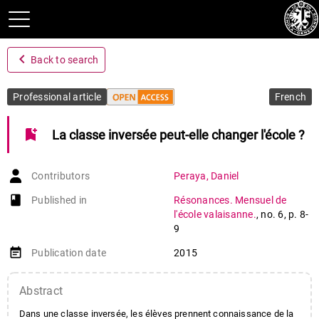
navigate_before
Back to search
Professional article
French
bookmark_add
La classe inversée peut-elle changer l'école ?
Contributors
Peraya
,
Daniel
book-open
Published in
Résonances. Mensuel de
l'école valaisanne.
,
no. 6
,
p. 8-
9
event_note
Publication date
2015
Abstract
Dans une classe inversée, les élèves prennent connaissance de la