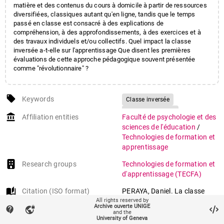
matière et des contenus du cours à domicile à partir de ressources
diversifiées, classiques autant qu'en ligne, tandis que le temps
passé en classe est consacré à des explications de
compréhension, à des approfondissements, à des exercices et à
des travaux individuels et/ou collectifs. Quel impact la classe
inversée a-t-elle sur l'apprentissage Que disent les premières
évaluations de cette approche pédagogique souvent présentée
comme "révolutionnaire" ?
local_offer
Keywords
Classe inversée
Pédagogie active
account_balance
Affiliation entities
Faculté de psychologie et des
sciences de l'éducation
/
Technologies de formation et
apprentissage
Research groups
Technologies de formation et
d'apprentissage (TECFA)
auto_stories
Citation (ISO format)
PERAYA, Daniel. La classe
All rights reserved by
inversée peut-elle changer
Archive ouverte UNIGE
contact_support
vpn_lock
l’école ? In:
Résonances.
and the
University of Geneva
Mensuel de l’école