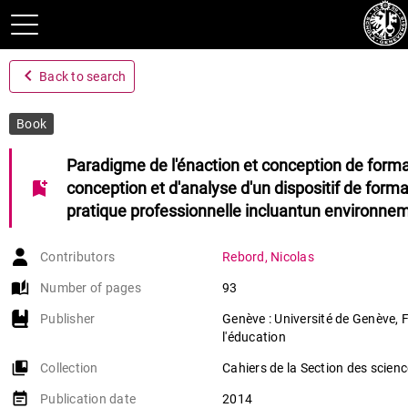
navigate_before
Back to search
Book
Paradigme de l'énaction et conception de forma
bookmark_add
conception et d'analyse d'un dispositif de form
pratique professionnelle incluantun environn
Contributors
Rebord
,
Nicolas
auto_stories
Number of pages
93
Publisher
Genève : Université de Genève, 
l'éducation
collections_bookmark
Collection
Cahiers de la Section des scienc
event_note
Publication date
2014