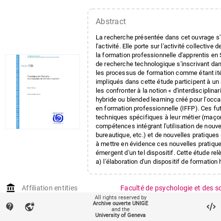
Abstract
La recherche présentée dans cet ouvrage s'
l'activité. Elle porte sur l'activité collecti
la formation professionnelle d'apprentis en 
de recherche technologique s'inscrivant dan
les processus de formation comme étant itér
impliqués dans cette étude participent à un 
les confronter à la notion « d'interdisciplina
hybride ou blended learning créé pour l'occa
en formation professionnelle (IFFP). Ces 
techniques spécifiques à leur métier (maço
compétences intégrant l'utilisation de nouvea
bureautique, etc.) et de nouvelles pratiques 
à mettre en évidence ces nouvelles pratiq
émergent d'un tel dispositif. Cette étude relè
a) l'élaboration d'un dispositif de formatio
technologique d'apprentissage collaboratif, b
une situation réelle et c) l'analyse scientifiq
account_balance
Affiliation entities
Faculté de psychologie et des s
engagés dans ce processus. Plus globalemen
autour des trois thématiques que sont : a) l
sciences de l'éducation
All rights reserved by
Archive ouverte UNIGE
contact_support
vpn_lock
apprenants, b) la conception de formations
and the
Research groups
Conception-Recherche-Activité-
numériques de formation.
University of Geneva