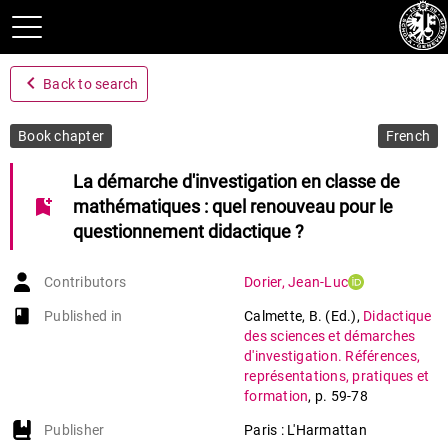
navigate_before
Back to search
Book chapter
French
La démarche d'investigation en classe de
bookmark_add
mathématiques : quel renouveau pour le
questionnement didactique ?
Contributors
Dorier
,
Jean-Luc
book-open
Published in
Calmette, B. (Ed.)
,
Didactique
des sciences et démarches
d'investigation. Références,
représentations, pratiques et
formation
,
p. 59-78
Publisher
Paris : L'Harmattan