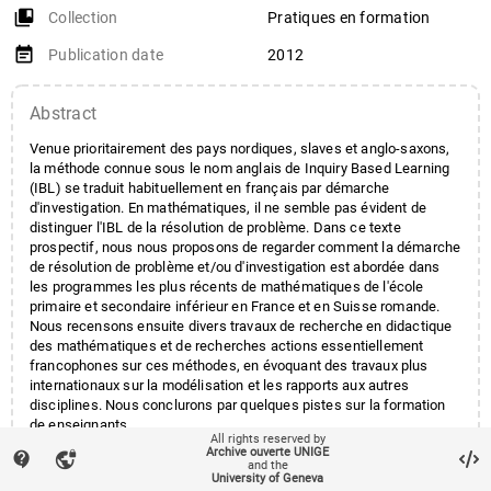
collections_bookmark
Collection
Pratiques en formation
event_note
Publication date
2012
Abstract
Venue prioritairement des pays nordiques, slaves et anglo-saxons,
la méthode connue sous le nom anglais de Inquiry Based Learning
(IBL) se traduit habituellement en français par démarche
d'investigation. En mathématiques, il ne semble pas évident de
distinguer l'IBL de la résolution de problème. Dans ce texte
prospectif, nous nous proposons de regarder comment la démarche
de résolution de problème et/ou d'investigation est abordée dans
les programmes les plus récents de mathématiques de l'école
primaire et secondaire inférieur en France et en Suisse romande.
Nous recensons ensuite divers travaux de recherche en didactique
des mathématiques et de recherches actions essentiellement
francophones sur ces méthodes, en évoquant des travaux plus
internationaux sur la modélisation et les rapports aux autres
disciplines. Nous conclurons par quelques pistes sur la formation
de enseignants.
All rights reserved by
Archive ouverte UNIGE
contact_support
vpn_lock
and the
University of Geneva
local_offer
Keywords
Démarche d'investigation