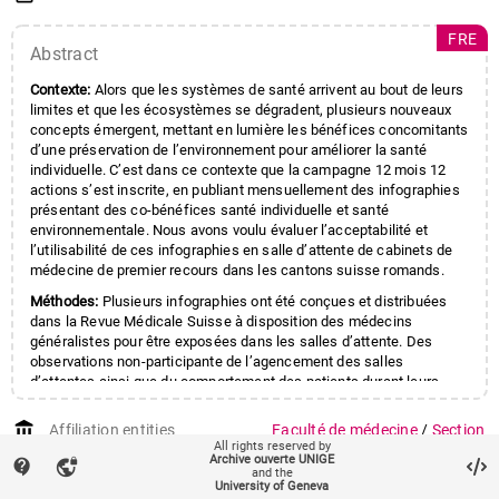
FRE
Abstract
Contexte:
Alors que les systèmes de santé arrivent au bout de leurs
limites et que les écosystèmes se dégradent, plusieurs nouveaux
concepts émergent, mettant en lumière les bénéfices concomitants
d’une préservation de l’environnement pour améliorer la santé
individuelle. C’est dans ce contexte que la campagne 12 mois 12
actions s’est inscrite, en publiant mensuellement des infographies
présentant des co-bénéfices santé individuelle et santé
environnementale. Nous avons voulu évaluer l’acceptabilité et
l’utilisabilité de ces infographies en salle d’attente de cabinets de
médecine de premier recours dans les cantons suisse romands.
Méthodes:
Plusieurs infographies ont été conçues et distribuées
dans la Revue Médicale Suisse à disposition des médecins
généralistes pour être exposées dans les salles d’attente. Des
observations non-participante de l’agencement des salles
d’attentes ainsi que du comportement des patients durant leurs
attentes ont été réalisées. Les résultats ont ensuite été analysés
sur Atlas.ti.
account_balance
Affiliation entities
Faculté de médecine
/
Section
All rights reserved by
de médecine clinique
/
Résultats:
Un facteur facilitant considérablement la lecture des
Archive ouverte UNIGE
contact_support
vpn_lock
infographies par les patients est la disposition sur une table basse
and the
Département de santé et
University of Geneva
au centre de la salle d’attente des infographies disponibles à être
médecine communautaires
/