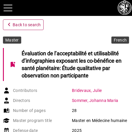
navigate_before
Back to search
Master
French
Évaluation de l’acceptabilité et utilisabilité
d’infographies exposant les co-bénéfice en
bookmark_add
santé planétaire: Étude qualitative par
observation non participante
Contributors
Bridevaux
,
Julie
Directors
Sommer
,
Johanna Maria
auto_stories
Number of pages
28
Master program title
Master en Médecine humaine
event_note
Defense date
2025