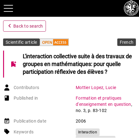
navigate_before
Back to search
Scientific article
French
L'interaction collective suite à des travaux de
bookmark_add
groupes en mathématiques: pour quelle
participation réflexive des élèves ?
Contributors
Mottier Lopez
,
Lucie
book-open
Published in
Formation et pratiques
d'enseignement en question
,
no. 3
,
p. 83-102
event_note
Publication date
2006
local_offer
Keywords
Interaction