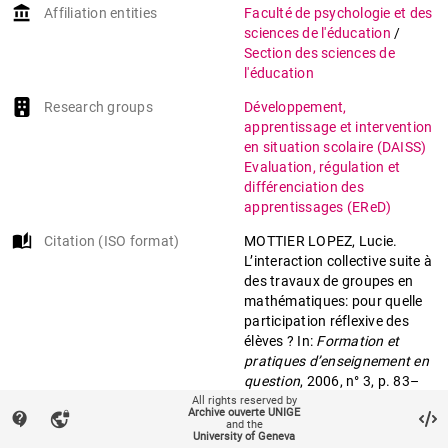
Travaux de groupes
account_balance
Affiliation entities
Faculté de psychologie et des
sciences de l'éducation
/
Section des sciences de
l'éducation
Research groups
Développement,
apprentissage et intervention
en situation scolaire (DAISS)
Evaluation, régulation et
différenciation des
apprentissages (EReD)
auto_stories
Citation (ISO format)
MOTTIER LOPEZ, Lucie.
L’interaction collective suite à
des travaux de groupes en
mathématiques: pour quelle
participation réflexive des
élèves ? In:
Formation et
pratiques d’enseignement en
question
, 2006, n° 3, p. 83–
102.
All rights reserved by
Archive ouverte UNIGE
contact_support
vpn_lock
and the
University of Geneva