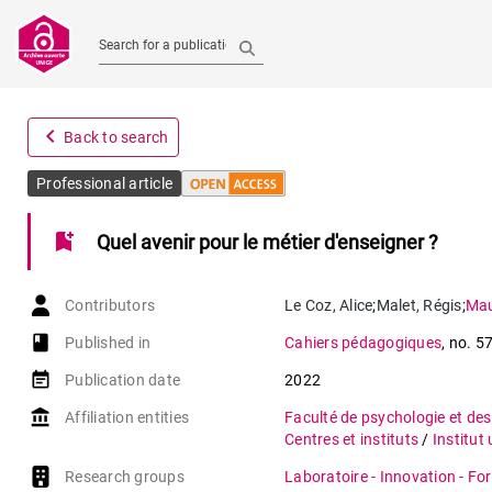
Search for a publication
navigate_before
Back to search
Professional article
bookmark_add
Quel avenir pour le métier d'enseigner ?
Contributors
Le Coz
,
Alice
;
Malet
,
Régis
;
Mau
book-open
Published in
Cahiers pédagogiques
,
no. 5
event_note
Publication date
2022
account_balance
Affiliation entities
Faculté de psychologie et des
Centres et instituts
/
Institut
Research groups
Laboratoire - Innovation - Fo