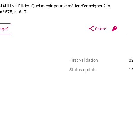
AULINI, Olivier. Quel avenir pour le métier d’enseigner ? In:
 n° 575, p. 6–7.
share
page?
Share
First validation
0
Status update
1