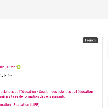
French
lini
,
Olivier
75
,
p. 6-7
 sciences de l'éducation
/
Section des sciences de l'éducation
 universitaire de formation des enseignants
rmation - Education (LIFE)