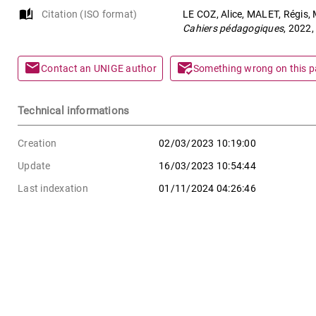
auto_stories
Citation (ISO format)
LE COZ, Alice, MALET, Régis, M
Cahiers pédagogiques
, 2022,
mail
mark_email_read
Contact an UNIGE author
Something wrong on this 
Technical informations
Creation
02/03/2023 10:19:00
Update
16/03/2023 10:54:44
Last indexation
01/11/2024 04:26:46