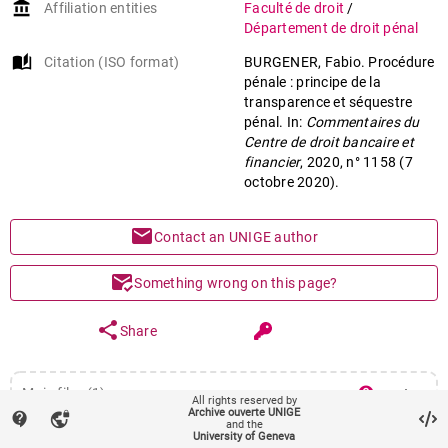
account_balance
Affiliation entities
Faculté de droit
/
Séquestre
Département de droit pénal
Principe de la transparence
auto_stories
Citation (ISO format)
BURGENER, Fabio. Procédure
Procédure pénale
pénale : principe de la
transparence et séquestre
pénal. In:
Commentaires du
Centre de droit bancaire et
financier
, 2020, n° 1158 (7
octobre 2020).
mail
Contact an UNIGE author
mark_email_read
Something wrong on this page?
share
Share
keyboard_arrow_down
help
Main files (1)
All rights reserved by
Archive ouverte UNIGE
contact_support
vpn_lock
Article (Published version)
and the
file_download
remove_red_eye
Download
University of Geneva