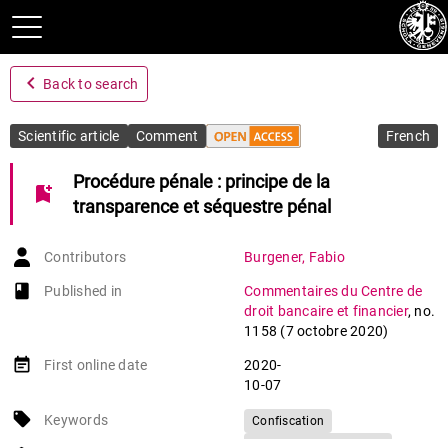
navigate_before
Back to search
Scientific article
Comment
French
Procédure pénale : principe de la
bookmark_add
transparence et séquestre pénal
Contributors
Burgener
,
Fabio
book-open
Published in
Commentaires du Centre de
droit bancaire et financier
,
no.
1158 (7 octobre 2020)
event_note
First online date
2020-
10-07
local_offer
Keywords
Confiscation
Créance compensatrice