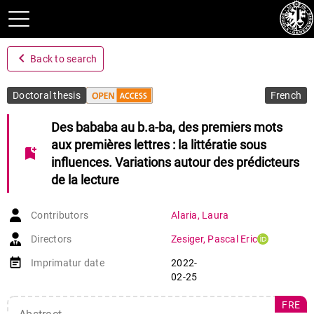
navigate_before
Back to search
Doctoral thesis
French
Des bababa au b.a-ba, des premiers mots
aux premières lettres : la littératie sous
bookmark_add
influences. Variations autour des prédicteurs
de la lecture
Contributors
Alaria
,
Laura
Directors
Zesiger
,
Pascal Eric
event_note
Imprimatur date
2022-
02-25
FRE