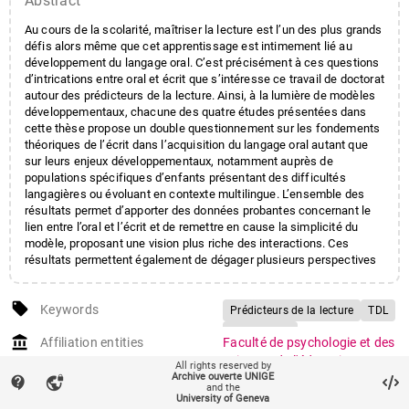
Abstract
Au cours de la scolarité, maîtriser la lecture est l’un des plus grands
défis alors même que cet apprentissage est intimement lié au
développement du langage oral. C’est précisément à ces questions
d’intrications entre oral et écrit que s’intéresse ce travail de doctorat
autour des prédicteurs de la lecture. Ainsi, à la lumière de modèles
développementaux, chacune des quatre études présentées dans
cette thèse propose un double questionnement sur les fondements
théoriques de l’écrit dans l’acquisition du langage oral autant que
sur leurs enjeux développementaux, notamment auprès de
populations spécifiques d’enfants présentant des difficultés
langagières ou évoluant en contexte multilingue. L’ensemble des
résultats permet d’apporter des données probantes concernant le
lien entre l’oral et l’écrit et de remettre en cause la simplicité du
modèle, proposant une vision plus riche des interactions. Ces
résultats permettent également de dégager plusieurs perspectives
sur le plan de l’évaluation et de la prévention précoce.
local_offer
Keywords
Prédicteurs de la lecture
TDL
Bilinguisme
account_balance
Affiliation entities
Faculté de psychologie et des
Vocabulaire réceptif
sciences de l'éducation
/
All rights reserved by
Discrimination phonémique
Archive ouverte UNIGE
Section de psychologie
contact_support
vpn_lock
and the
Attention auditive
DRA
University of Geneva