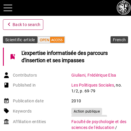
navigate_before
Back to search
Scientific article
French
L'expertise informatisée des parcours
bookmark_add
d'insertion et ses impasses
Contributors
Giuliani
,
Frédérique Elsa
book-open
Published in
Les Politiques Sociales
,
no.
1/2
,
p. 69-79
event_note
Publication date
2010
local_offer
Keywords
Action publique
Politiques sociales
account_balance
Affiliation entities
Faculté de psychologie et des
Parcours d'insertion
sciences de l'éducation
/