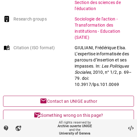
Expertise
Section des sciences de
l'éducation
Formalisation logicielle
Research groups
Sociologie de l'action -
Transformation des
institutions - Education
(SATIE)
auto_stories
Citation (ISO format)
GIULIANI, Frédérique Elsa.
L’expertise informatisée des
parcours d’insertion et ses
impasses. In:
Les Politiques
Sociales
, 2010, n° 1/2, p. 69–
79. doi:
10.3917/lps.101.0069
mail
Contact an UNIGE author
mark_email_read
Something wrong on this page?
All rights reserved by
Archive ouverte UNIGE
contact_support
vpn_lock
share
Share
and the
University of Geneva