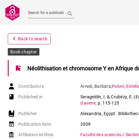
Search for a publication
navigate_before
Back to search
Book chapter
bookmark_add
Néolithisation et chromosome Y en Afrique d
Contributors
Arredi
,
Barbara
;
Poloni
,
Estella
book-open
Published in
Serageldin, I. & Crubézy, E. (E
d'avenir
,
p. 115-125
Publisher
Alexandria, Egypt : Bibliothe
event_note
Publication date
2009
account_balance
Affiliation entities
Faculté des sciences
/
Sectio