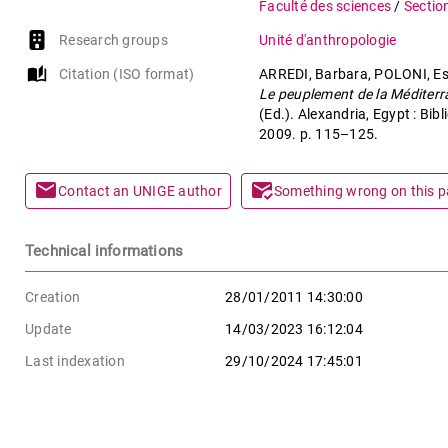
Faculté des sciences
/
Sectio
Research groups
Unité d'anthropologie
auto_stories
Citation (ISO format)
ARREDI, Barbara, POLONI, Est
Le peuplement de la Méditerra
(Ed.). Alexandria, Egypt : Bib
2009. p. 115–125.
mail
mark_email_read
Contact an UNIGE author
Something wrong on this 
Technical informations
Creation
28/01/2011 14:30:00
Update
14/03/2023 16:12:04
Last indexation
29/10/2024 17:45:01