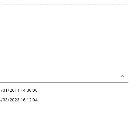
keyboard_arrow_down
8/01/2011 14:30:00
4/03/2023 16:12:04