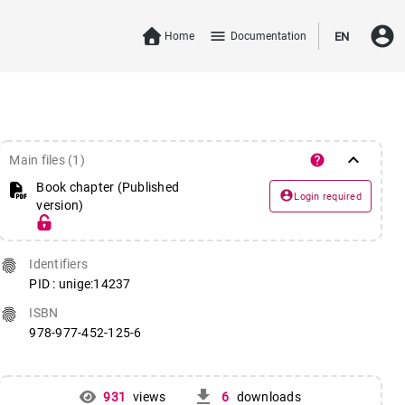
account_circle
menu
Home
Documentation
EN
keyboard_arrow_down
help
Main files (1)
Book chapter (Published
account_circle
Login required
version)
fingerprint
Identifiers
PID : unige:14237
fingerprint
ISBN
978-977-452-125-6
get_app
931
views
6
downloads