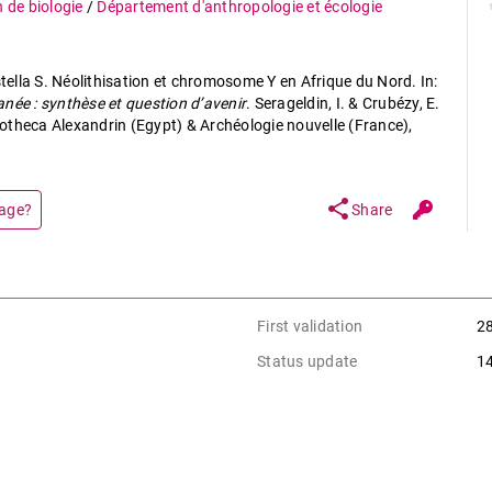
n de biologie
/
Département d'anthropologie et écologie
ella S. Néolithisation et chromosome Y en Afrique du Nord. In:
née : synthèse et question d’avenir
. Serageldin, I. & Crubézy, E.
liotheca Alexandrin (Egypt) & Archéologie nouvelle (France),
share
page?
Share
First validation
2
Status update
1