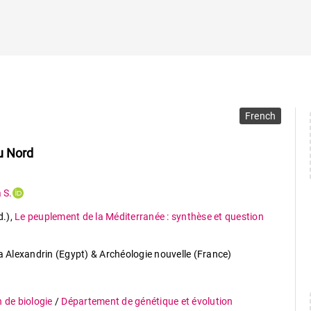
French
u Nord
 S.
d.)
,
Le peuplement de la Méditerranée : synthèse et question
ca Alexandrin (Egypt) & Archéologie nouvelle (France)
n de biologie
/
Département de génétique et évolution