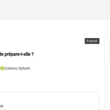
French
le prépare-t-elle ?
a
;
Connac
,
Sylvain
mie