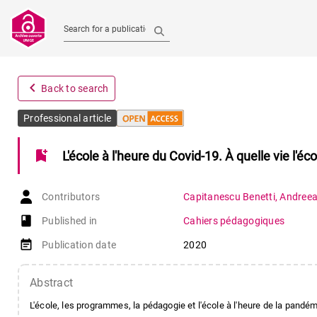
Search for a publication
navigate_before
Back to search
Professional article
bookmark_add
L'école à l'heure du Covid-19. À quelle vie l'éco
Contributors
Capitanescu Benetti
,
Andree
book-open
Published in
Cahiers pédagogiques
event_note
Publication date
2020
Abstract
L'école, les programmes, la pédagogie et l'école à l'heure de la pandé