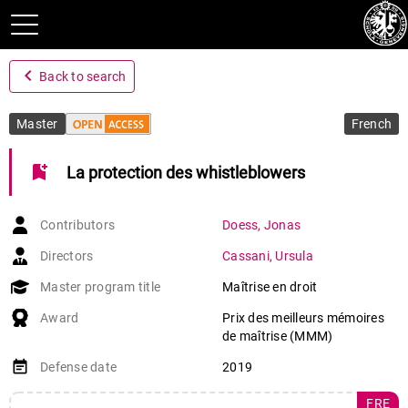
navigate_before
Back to search
Master
French
bookmark_add
La protection des whistleblowers
Contributors
Doess
,
Jonas
Directors
Cassani
,
Ursula
Master program title
Maîtrise en droit
Award
Prix des meilleurs mémoires
de maîtrise (MMM)
event_note
Defense date
2019
FRE