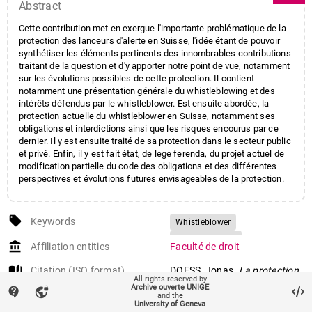
Abstract
Cette contribution met en exergue l'importante problématique de la
protection des lanceurs d'alerte en Suisse, l'idée étant de pouvoir
synthétiser les éléments pertinents des innombrables contributions
traitant de la question et d'y apporter notre point de vue, notamment
sur les évolutions possibles de cette protection. Il contient
notamment une présentation générale du whistleblowing et des
intérêts défendus par le whistleblower. Est ensuite abordée, la
protection actuelle du whistleblower en Suisse, notamment ses
obligations et interdictions ainsi que les risques encourus par ce
dernier. Il y est ensuite traité de sa protection dans le secteur public
et privé. Enfin, il y est fait état, de lege ferenda, du projet actuel de
modification partielle du code des obligations et des différentes
perspectives et évolutions futures envisageables de la protection.
local_offer
Keywords
Whistleblower
Whistleblowing
account_balance
Affiliation entities
Faculté de droit
Whistleblowers
auto_stories
Citation (ISO format)
DOESS, Jonas.
La protection
Lanceur d'alerte
All rights reserved by
des whistleblowers
. Master,
Archive ouverte UNIGE
Lanceurs d'alerte
Alerte
contact_support
vpn_lock
and the
2019.
University of Geneva
Dénoncer
Dénonciation