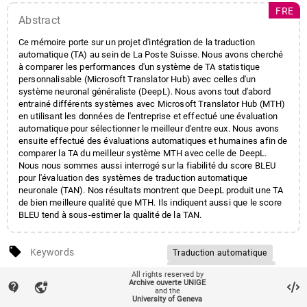
FRE
Abstract
Ce mémoire porte sur un projet d'intégration de la traduction
automatique (TA) au sein de La Poste Suisse. Nous avons cherché
à comparer les performances d'un système de TA statistique
personnalisable (Microsoft Translator Hub) avec celles d'un
système neuronal généraliste (DeepL). Nous avons tout d'abord
entrainé différents systèmes avec Microsoft Translator Hub (MTH)
en utilisant les données de l'entreprise et effectué une évaluation
automatique pour sélectionner le meilleur d'entre eux. Nous avons
ensuite effectué des évaluations automatiques et humaines afin de
comparer la TA du meilleur système MTH avec celle de DeepL.
Nous nous sommes aussi interrogé sur la fiabilité du score BLEU
pour l'évaluation des systèmes de traduction automatique
neuronale (TAN). Nos résultats montrent que DeepL produit une TA
de bien meilleure qualité que MTH. Ils indiquent aussi que le score
BLEU tend à sous-estimer la qualité de la TAN.
local_offer
Keywords
Traduction automatique
Microsoft Translator Hub
account_balance
All rights reserved by
Affiliation entities
Faculté de traduction et
Archive ouverte UNIGE
contact_support
vpn_lock
Traduction automatique
d'interprétation
/
and the
University of Geneva
statistique
Département de traitement