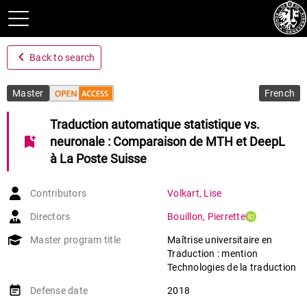
navigate_before
Back to search
Master
French
Traduction automatique statistique vs.
bookmark_add
neuronale : Comparaison de MTH et DeepL
à La Poste Suisse
Contributors
Volkart
,
Lise
Directors
Bouillon
,
Pierrette
Master program title
Maîtrise universitaire en
Traduction : mention
Technologies de la traduction
event_note
Defense date
2018