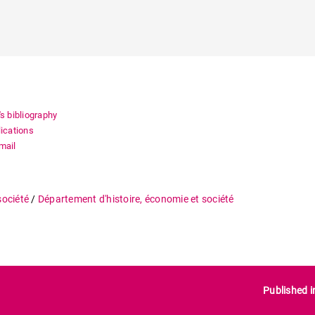
's bibliography
lications
mail
société
/
Département d'histoire, économie et société
Published 