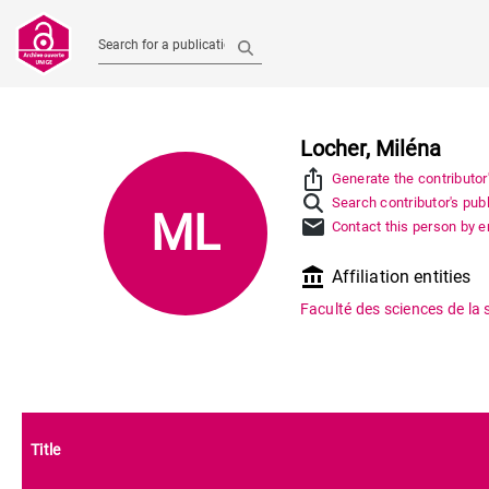
Search for a publication
Locher, Miléna
ios_share
Generate the contributor
Search contributor's pub
ML
mail
Contact this person by e
account_balance
Affiliation entities
Faculté des sciences de la 
Title