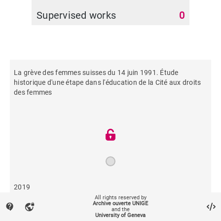
Supervised works
0
La grève des femmes suisses du 14 juin 1991. Étude
historique d'une étape dans l'éducation de la Cité aux droits
des femmes
2019
All rights reserved by
Archive ouverte UNIGE
contact_support
vpn_lock
and the
115
University of Geneva