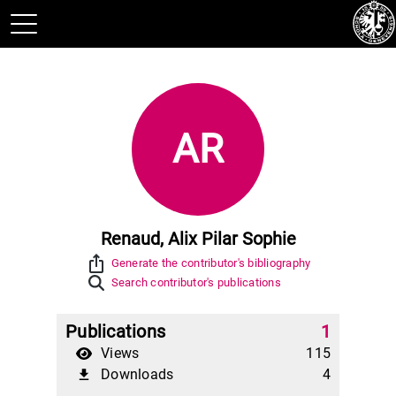
AR
Renaud, Alix Pilar Sophie
ios_share
Generate the contributor's bibliography
Search contributor's publications
Publications
1
Views
115
Downloads
4
file_download