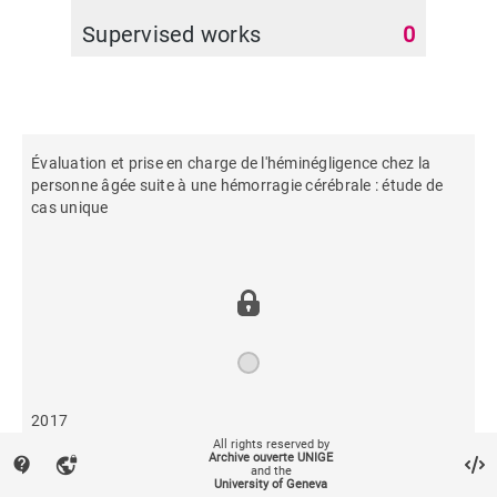
Supervised works
0
Évaluation et prise en charge de l'héminégligence chez la
personne âgée suite à une hémorragie cérébrale : étude de
cas unique
2017
All rights reserved by
Archive ouverte UNIGE
contact_support
vpn_lock
and the
410
University of Geneva