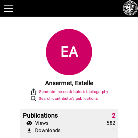
EA
Ansermet, Estelle
ios_share
Generate the contributor's bibliography
Search contributor's publications
Publications
2
Views
582
Downloads
1
file_download