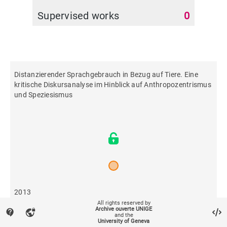
Supervised works
0
Distanzierender Sprachgebrauch in Bezug auf Tiere. Eine
kritische Diskursanalyse im Hinblick auf Anthropozentrismus
und Speziesismus
2013
All rights reserved by
Archive ouverte UNIGE
contact_support
vpn_lock
and the
1,103
University of Geneva