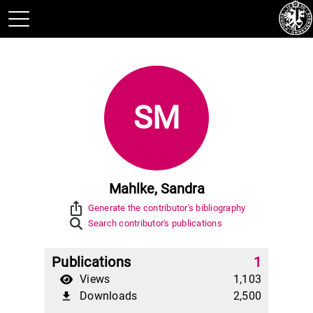
SM
Mahlke, Sandra
ios_share
Generate the contributor's bibliography
Search contributor's publications
Publications
1
Views
1,103
Downloads
2,500
file_download