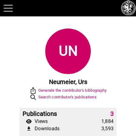
UN
Neumeier, Urs
ios_share
Generate the contributor's bibliography
Search contributor's publications
Publications
3
Views
1,884
Downloads
3,593
file_download