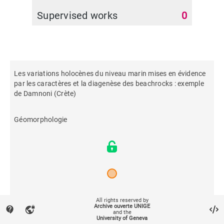
Supervised works
0
Les variations holocènes du niveau marin mises en évidence
par les caractères et la diagenèse des beachrocks : exemple
de Damnoni (Crète)
Géomorphologie
2000
All rights reserved by
Archive ouverte UNIGE
contact_support
vpn_lock
and the
University of Geneva