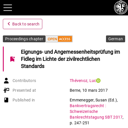
navigate_before
Back to search
Proceedings chapter
German
Eignungs‐ und Angemessenheitsprüfung im
bookmark_add
Fidleg im Lichte der zivilrechtlichen
Standards
Contributors
Thévenoz
,
Luc
Presented at
Berne
,
10 mars 2017
book-open
Published in
Emmenegger, Susan (Ed.)
,
Bankvertragsrecht :
Schweizerische
Bankrechtstagung SBT 2017
,
p. 247-251