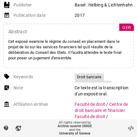
Publisher
Basel : Helbing & Lichtenhahn
event_note
Publication date
2017
GER
Abstract
Cet exposé examine le régime du conseil en placement dans le
projet de loi sur les services financiers tel qu'il résulte de la
délibération du Conseil des Etats. Il faudra attendre le texte final
pour poser un jugement d'ensemble.
local_offer
Keywords
Droit bancaire
Services financiers
sticky_note_2
Note
Ce texte est la transcription
Gestion de fortune
d'un exposé oral.
Conseil financier
account_balance
Affiliation entities
Faculté de droit
/
Centre de
Protection des investisseurs
droit bancaire et financier
Suitability
Suisse
LSFin
Faculté de droit
/
Département de droit civil
All rights reserved by
Archive ouverte UNIGE
contact_support
vpn_lock
and the
auto_stories
Citation (ISO format)
THÉVENOZ, Luc. Eignungs‐
University of Geneva