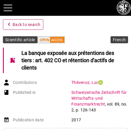
navigate_before
Back to search
Scientific article
French
La banque exposée aux prétentions des
bookmark_add
tiers : art. 402 CO et rétention d'actifs de
clients
Contributors
Thévenoz
,
Luc
book-open
Published in
Schweizerische Zeitschrift für
Wirtschafts- und
Finanzmarktrecht
,
vol. 89
,
no.
2
,
p. 126-143
event_note
Publication date
2017