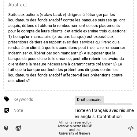
Abstract
Suite aux actions (« claw back ») dirigées à l'étranger par les
liquidateurs des fonds Madoff contre les banques suisses qui ont
acquis, détenu et obtenu le remboursement de ces placements
pour le compte de leurs clients, cet article examine trois questions:
1) Lorsqu'un mandataire (p. ex. une banque) est exposé aux
prétentions de tiers en rapport avec des services qu'il rend ou a
rendus à un client, à quelles conditions peut-il se faire rembourser,
indemniser ou libérer par son mandant? 2) A supposer que la
banque dispose d'une telle créance, peut-elle retenir les avoirs du
client dans la mesure nécessaire à garantir cette créance? 3) Le
fait que la banque conteste les prétentions dirigées contre les
liquidateurs des fonds Madoff affecte-t-il ses prétentions contre
ses clients?
local_offer
Keywords
Droit bancaire
Code des obligations
Suisse
sticky_note_2
Note
Texte en français avec résumé
Banque
Client
en anglais. Contribution
Prétentions de tiers
présentée lors de la Journée
All rights reserved by
Archive ouverte UNIGE
contact_support
vpn_lock
2016 de droit bancaire et
Indemnisation du dommage
and the
University of Geneva
financier, organisée par le
Impenses
Rétention d'avoirs