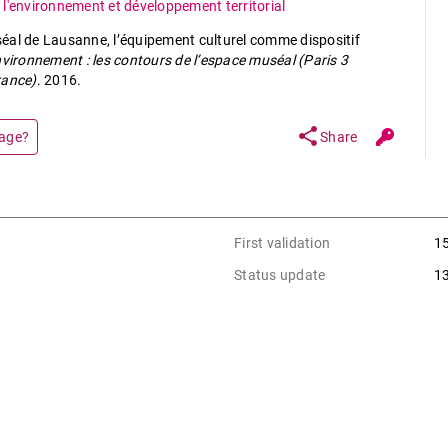
l'environnement et développement territorial
éal de Lausanne, l’équipement culturel comme dispositif
vironnement : les contours de l’espace muséal (Paris 3
rance)
. 2016.
share
page?
Share
First validation
1
Status update
1