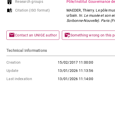
Research groups
Pôle/Institut Gouvernance de 
auto_stories
Citation (ISO format)
MAEDER, Thierry. Le pôle mus
urbain. In:
Le musée et son en
Sorbonne-Nouvelle)
.
Paris (F
mail
mark_email_read
Contact an UNIGE author
Something wrong on this 
Technical informations
Creation
15/02/2017 11:00:00
Update
13/01/2026 11:13:56
Last indexation
13/01/2026 11:14:00