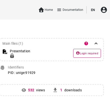
account_circle
menu
Home
Documentation
EN
keyboard_arrow_down
help
Main files (1)
Presentation
account_circle
Login required
fingerprint
Identifiers
PID : unige:91929
get_app
532
views
1
downloads