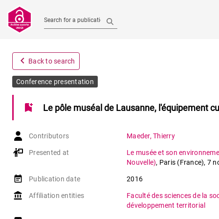
Search for a publication
navigate_before
Back to search
Conference presentation
bookmark_add
Le pôle muséal de Lausanne, l'équipement cul
Contributors
Maeder
,
Thierry
Presented at
Le musée et son environnemen
Nouvelle)
,
Paris (France)
,
7 n
event_note
Publication date
2016
account_balance
Affiliation entities
Faculté des sciences de la so
développement territorial