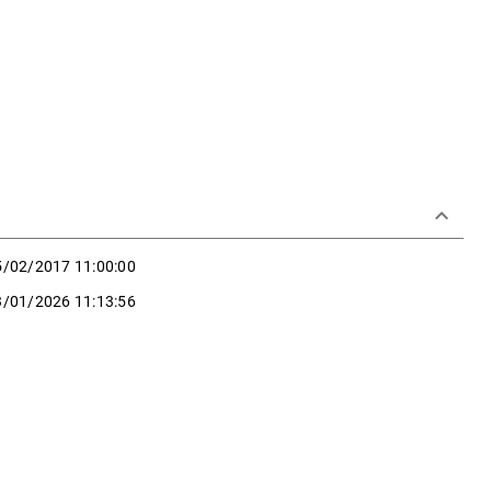
keyboard_arrow_down
5/02/2017 11:00:00
3/01/2026 11:13:56