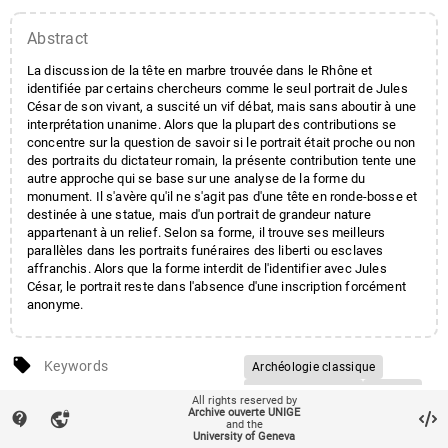
Abstract
La discussion de la tête en marbre trouvée dans le Rhône et
identifiée par certains chercheurs comme le seul portrait de Jules
César de son vivant, a suscité un vif débat, mais sans aboutir à une
interprétation unanime. Alors que la plupart des contributions se
concentre sur la question de savoir si le portrait était proche ou non
des portraits du dictateur romain, la présente contribution tente une
autre approche qui se base sur une analyse de la forme du
monument. Il s'avère qu'il ne s'agit pas d'une tête en ronde-bosse et
destinée à une statue, mais d'un portrait de grandeur nature
appartenant à un relief. Selon sa forme, il trouve ses meilleurs
parallèles dans les portraits funéraires des liberti ou esclaves
affranchis. Alors que la forme interdit de l'identifier avec Jules
César, le portrait reste dans l'absence d'une inscription forcément
anonyme.
local_offer
Keywords
Archéologie classique
Sculpture romaine
Portrait
sticky_note_2
Note
All rights reserved by
Actes des Rencontres autour
Archive ouverte UNIGE
Jules César
Arles
contact_support
vpn_lock
de la sculpture romaine,
and the
University of Geneva
César d'Arles
Bibliothèque d'Archéologie