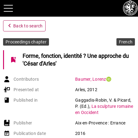
navigate_before
Back to search
Proceedings chapter
French
Forme, fonction, identité ? Une approche du
bookmark_add
'César d'Arles'
Contributors
Baumer
,
Lorenz
Presented at
Arles
,
2012
book-open
Published in
Gaggadis-Robin, V. & Picard,
P. (Ed.)
,
La sculpture romaine
en Occident
Publisher
Aix-en-Provence : Errance
event_note
Publication date
2016