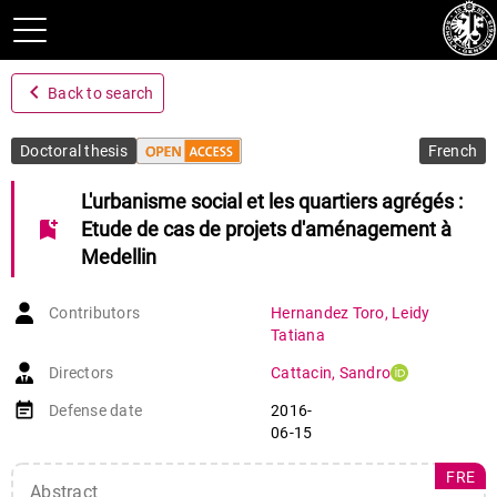
navigate_before
Back to search
Doctoral thesis
French
L'urbanisme social et les quartiers agrégés :
bookmark_add
Etude de cas de projets d'aménagement à
Medellin
Contributors
Hernandez Toro
,
Leidy
Tatiana
Directors
Cattacin
,
Sandro
event_note
Defense date
2016-
06-15
FRE
Abstract