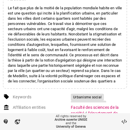
Le fait que plus de la moitié de la population mondiale habite en ville
est une question qui incite à la planification urbaine, en particulier
dans les villes dont certains quartiers sont habités par des
personnes vulnérables. Ce travail vise à démontrer que ces
secteurs urbains ont une capacité d'agir, malgré les conditions de
vie défavorables de leurs habitants. Nonobstant la stigmatisation et
l'exclusion sociale, les espaces urbaines peuvent recréer des
conditions d'autogestion, lesquelles, fournissent une solution de
logement à faible coût, tout en favorisant le renforcement de
l'identité et le sens de communauté. Ce processus est décrit dans
la thèse à partir de la notion d'agrégation qui désigne une interaction
dans laquelle une partie historiquement ségrégée et non reconnue
par la ville (un quartier ou un secteur) reprend sa place. Dans le cas
de Medellin, suite à la volonté politique d'aménager ces espaces et
de les connecter, l'organisation sociale soutenue des quartiers a
permis de réaliser cette agrégation.
local_offer
Keywords
Urbanisme social
Quartiers agrégées
account_balance
Affiliation entities
Faculté des sciences de la
Politiques urbaines
Stigma
société
/
Département de
All rights reserved by
sociologie
Archive ouverte UNIGE
contact_support
vpn_lock
and the
University of Geneva
auto_stories
Citation (ISO format)
HERNANDEZ TORO, Leidy