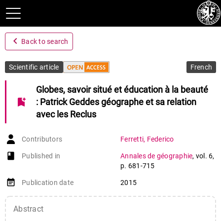
navigate_before
Back to search
Scientific article
French
Globes, savoir situé et éducation à la beauté
bookmark_add
: Patrick Geddes géographe et sa relation
avec les Reclus
Contributors
Ferretti
,
Federico
book-open
Published in
Annales de géographie
,
vol. 6
,
p. 681-715
event_note
Publication date
2015
Abstract