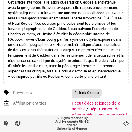
Cet article interroge la relation que Patrick Geddes a entretenue
avec la géographie. Souvent évoquée, elle n'a pas encore étudiée
systématiquement à travers une analyse de sa collaboration avec le
réseau des géographes anarchistes : Pierre Kropotkine, Élie, Élisée
et Paul Reclus. Nos sources principales sont les archives et les
travaux géographiques de Geddes. Nous suivons l'exhortation de
Charles Withers, qui invite à étudier la géographie interne de
l'Outlook Tower d'Édimbourg par l'analyse des objets exposés dans
ce « musée géographique ». Notre problématique s'ordonne autour
de deux aspects thématiques contigus. Le premier d'entre eux est
l'engagement de Geddes dans l'enseignement de la géographie et la
résonance de sa critique du système éducatif, qualifié de « fabrique
d'imbéciles artificiels », avec la pédagogie libertaire. Le second
aspect est sa critique, tout à la fois didactique et épistémologique
– et inspirée par Élisée Reclus –, de la carte plane en tant
qu'instrument de représentation du monde.
local_offer
Keywords
Patrick Geddes
Outlook Tower
account_balance
Affiliation entities
Faculté des sciences de la
Géographes anarchistes
société
/
Département de
Enseignement de la
géographie et environnement
All rights reserved by
Géographie
Archive ouverte UNIGE
contact_support
vpn_lock
auto_stories
Citation (ISO format)
FERRETTI, Federico. Globes,
and the
Relief de l'Ecosse
University of Geneva
savoir situé et éducation à la