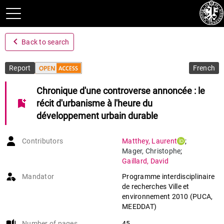
navigate_before
Back to search
Report
French
Chronique d'une controverse annoncée : le
bookmark_add
récit d'urbanisme à l'heure du
développement urbain durable
Contributors
Matthey
,
Laurent
;
Mager
,
Christophe
;
Gaillard
,
David
Mandator
Programme interdisciplinaire
de recherches Ville et
environnement 2010 (PUCA,
MEEDDAT)
auto_stories
Number of pages
45