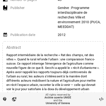
Publisher
Genève : Programme
interdisciplinaire de
recherches Ville et
environnement 2010 (PUCA,
MEEDDAT)
event_note
Publication date
2012
Abstract
Rapport intermédiaire de la recherche « Rat des champs, rat des
villes ». Quand le rural refonde l'urbain : une comparaison franco-
suisse. Ce rapport interroge l'émergence de l'agriculture comme
nouvelle figure de ce que B. Secchi a appelé le « récit d'urbanisme ».
Après avoir rappelé les rapports toujours-déjà controversés de
l'urbain au rural, les auteurs s'intéressent à la manière dont
différents acteurs mobilisent la nature et l'agriculture pour mettre
en récit l'espace urbain, raconter la ville à venir — celle qui devrait
voir le jour pour satisfaire à la doxa du développement urbain
durable — et produire du consensus dans la production du territoire.
All rights reserved by
L'analyse d'une controverse d'aménagement, celle relative au
Archive ouverte UNIGE
contact_support
vpn_lock
and the
déclassement d'une parcelle de 58 hectares de zone agricole dans
University of Geneva