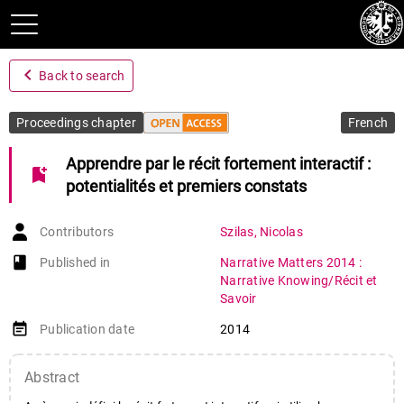
navigate_before
Back to search
Proceedings chapter
French
Apprendre par le récit fortement interactif :
bookmark_add
potentialités et premiers constats
Contributors
Szilas
,
Nicolas
book-open
Published in
Narrative Matters 2014 :
Narrative Knowing/Récit et
Savoir
event_note
Publication date
2014
Abstract