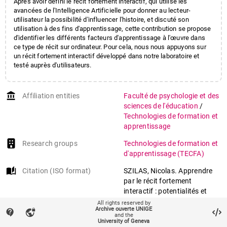
Après avoir défini le récit fortement interactif, qui utilise les
avancées de l'Intelligence Artificielle pour donner au lecteur-
utilisateur la possibilité d'influencer l'histoire, et discuté son
utilisation à des fins d'apprentissage, cette contribution se propose
d'identifier les différents facteurs d'apprentissage à l'œuvre dans
ce type de récit sur ordinateur. Pour cela, nous nous appuyons sur
un récit fortement interactif développé dans notre laboratoire et
testé auprès d'utilisateurs.
account_balance
Affiliation entities
Faculté de psychologie et des
sciences de l'éducation
/
Technologies de formation et
apprentissage
Research groups
Technologies de formation et
d'apprentissage (TECFA)
auto_stories
Citation (ISO format)
SZILAS, Nicolas. Apprendre
par le récit fortement
interactif : potentialités et
premiers constats. In:
All rights reserved by
Archive ouverte UNIGE
contact_support
vpn_lock
Narrative Matters 2014 :
and the
Narrative Knowing/Récit et
University of Geneva