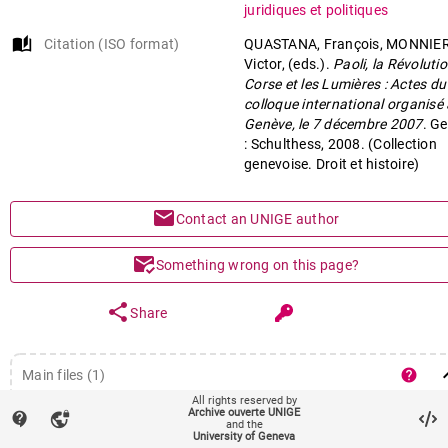
juridiques et politiques
auto_stories
Citation (ISO format)
QUASTANA, François, MONNIER
Victor, (eds.).
Paoli, la Révoluti
Corse et les Lumières : Actes du
colloque international organisé 
Genève, le 7 décembre 2007
. G
: Schulthess, 2008. (Collection
genevoise. Droit et histoire)
mail
Contact an UNIGE author
mark_email_read
Something wrong on this page?
share
Share
keyboard
help
Main files (1)
All rights reserved by
Proceedings (Published version)
Archive ouverte UNIGE
file_download
remove_red_eye
Downlo
contact_support
vpn_lock
and the
University of Geneva