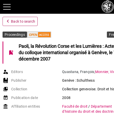
navigate_before
Back to search
Proceedings
Fr
Paoli, la Révolution Corse et les Lumières : Act
bookmark_add
du colloque international organisé à Genève, le
décembre 2007
Editors
Quastana
,
François
;
Monnier
,
Vi
Publisher
Genève : Schulthess
collections_bookmark
Collection
Collection genevoise. Droit et hi
event_note
Publication date
2008
account_balance
Affiliation entities
Faculté de droit
/
Département
d'histoire du droit et des doctri