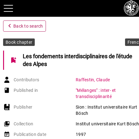
navigate_before
Back to search
Book chapter
Frenc
Les fondements interdisciplinaires de l'étude
bookmark_add
des Alpes
Contributors
Raffestin
,
Claude
book-open
Published in
"Mélanges" : inter- et
transdisciplinarité
Publisher
Sion : Institut universitaire Kurt
Bösch
collections_bookmark
Collection
Institut universitaire Kurt Bösch
event_note
Publication date
1997