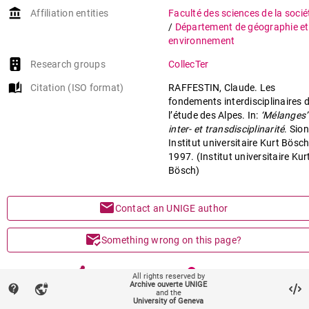
account_balance
Affiliation entities
Faculté des sciences de la socié
/
Département de géographie et
environnement
Research groups
CollecTer
auto_stories
Citation (ISO format)
RAFFESTIN, Claude. Les
fondements interdisciplinaires 
l’étude des Alpes. In:
‘Mélanges’ 
inter- et transdisciplinarité
. Sion
Institut universitaire Kurt Bösch
1997. (Institut universitaire Kur
Bösch)
mail
Contact an UNIGE author
mark_email_read
Something wrong on this page?
share
Share
All rights reserved by
Archive ouverte UNIGE
contact_support
vpn_lock
and the
University of Geneva